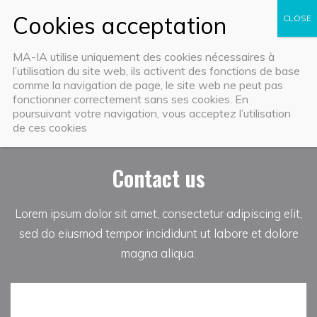
Skip
to
content
MA-IA utilise uniquement des cookies nécessaires à
l’utilisation du site web, ils activent des fonctions de base
CONTACT
comme la navigation de page, le site web ne peut pas
fonctionner correctement sans ses cookies. En
poursuivant votre navigation, vous acceptez l’utilisation
de ces cookies
Contact us
Lorem ipsum dolor sit amet, consectetur adipiscing elit,
sed do eiusmod tempor incididunt ut labore et dolore
magna aliqua.