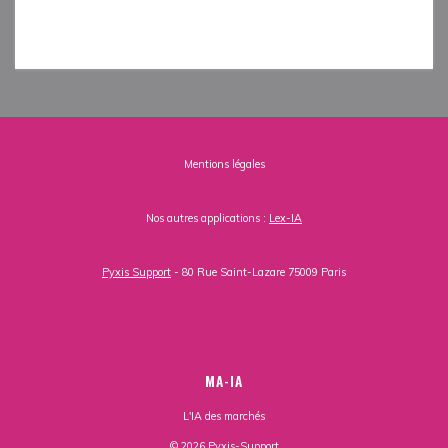
[contact-form-7 id="154" title="music contact"]
Mentions légales
Nos autres applications :
Lex-IA
Pyxis Support
- 80 Rue Saint-Lazare 75009 Paris
MA-IA
L'IA des marchés
© 2026 Pyxis-Support